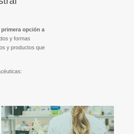
tral
a
primera opción a
ados y formas
vos y productos que
céuticas: