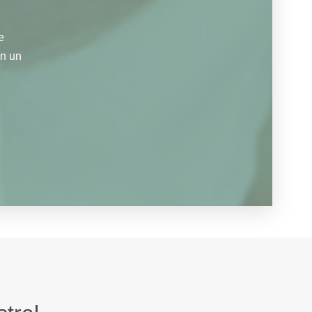
e
en un