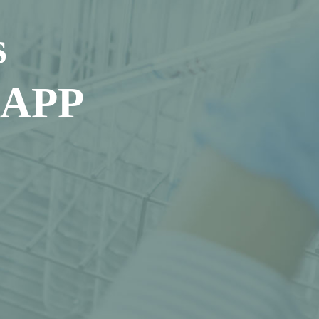
s
a APP