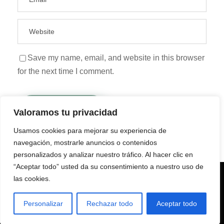
Save my name, email, and website in this browser
for the next time I comment.
Valoramos tu privacidad
Usamos cookies para mejorar su experiencia de
navegación, mostrarle anuncios o contenidos
personalizados y analizar nuestro tráfico. Al hacer clic en
“Aceptar todo” usted da su consentimiento a nuestro uso de
Utilizamos cookies para asegurar que damos la mejor
las cookies.
experiencia al usuario en nuestro sitio web. Si continúa
AVISO LEGAL |
POLÍTICA DE PRIVACIDAD |
utilizando este sitio asumiremos que está de acuerdo.
POLÍTICA DE COOKIES
Personalizar
Rechazar todo
Aceptar todo
Aceptar
Rechazar
COPYRIGHT 2025 |
TERRITORIO SHERPA