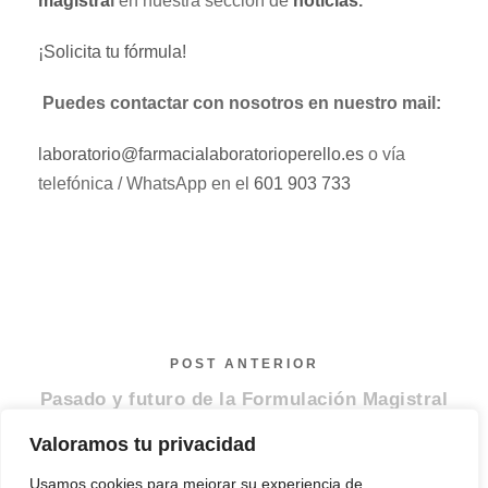
magistra
l
en nuestra sección de
noticias
.
¡Solicita tu fórmula!
Puedes contactar con nosotros en nuestro mail:
laboratorio@farmacialaboratorioperello.es
o vía
telefónica / WhatsApp en el
601 903 733
POST ANTERIOR
Pasado y futuro de la Formulación Magistral
Valoramos tu privacidad
SIGUIENTE POST
Usamos cookies para mejorar su experiencia de