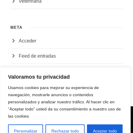
Veterinaria
META
Acceder
Feed de entradas
Feed de comentarios
Valoramos tu privacidad
WordPress.org
Usamos cookies para mejorar su experiencia de
navegación, mostrarle anuncios o contenidos
personalizados y analizar nuestro tráfico. Al hacer clic en
“Aceptar todo” usted da su consentimiento a nuestro uso de
Utilizamos cookies para asegurar que damos la mejor
las cookies.
experiencia al usuario en nuestro sitio web. Si continúa
AVISO LEGAL |
POLÍTICA DE PRIVACIDAD |
utilizando este sitio asumiremos que está de acuerdo.
POLÍTICA DE COOKIES
Personalizar
Rechazar todo
Aceptar todo