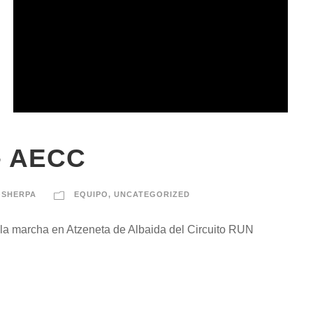
– AECC
OSHERPA
EQUIPO
,
UNCATEGORIZED
e la marcha en Atzeneta de Albaida del Circuito RUN