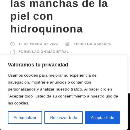
las manchas de la
piel con
hidroquinona
12 DE ENERO DE 2022
TERRITORIOSHERPA
FORMULACIÓN MAGISTRAL
Valoramos tu privacidad
El tratamiento con hidroquinona torna la mancha
cada vez más clara, para conseguir una
Usamos cookies para mejorar su experiencia de
despigmentación adecuada de la piel.
navegación, mostrarle anuncios o contenidos
personalizados y analizar nuestro tráfico. Al hacer clic en
“Aceptar todo” usted da su consentimiento a nuestro uso de
Utilizamos cookies para asegurar que damos la mejor
las cookies.
READ MORE
experiencia al usuario en nuestro sitio web. Si continúa
utilizando este sitio asumiremos que está de acuerdo.
Personalizar
Rechazar todo
Aceptar todo
Aceptar
Rechazar